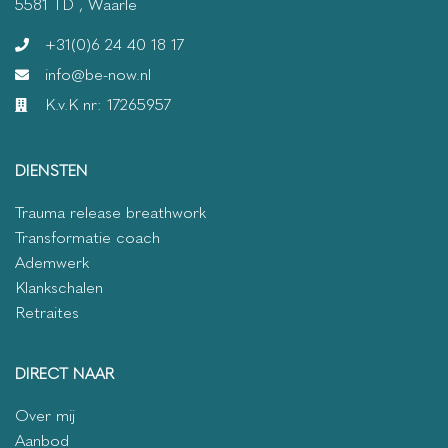
5581 TD , Waarle
+31(0)6 24 40 18 17
info@be-now.nl
K.v.K nr: 17265957
DIENSTEN
Trauma release breathwork
Transformatie coach
Ademwerk
Klankschalen
Retraites
DIRECT NAAR
Over mij
Aanbod