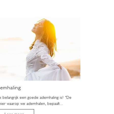
emhaling
Kies voor jez
 belangrijk een goede ademhaling is! “De
Neem je de tijd
ier waarop we ademhalen, bepaalt...
leven...