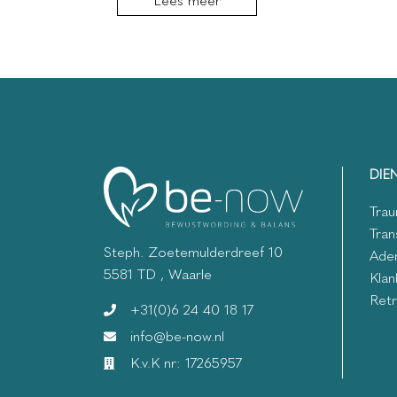
Lees meer
DIE
Trau
Tran
Steph. Zoetemulderdreef 10
Ade
5581 TD , Waarle
Klan
Retr
+31(0)6 24 40 18 17
info@be-now.nl
K.v.K nr: 17265957