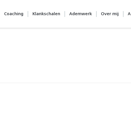
Coaching
Klankschalen
Ademwerk
Over mij
A