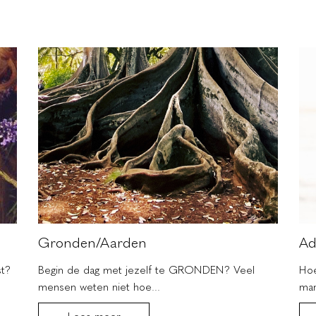
Gronden/Aarden
Ad
st?
Begin de dag met jezelf te GRONDEN? Veel
Hoe
mensen weten niet hoe...
man