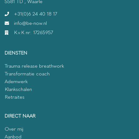
5581 TD , Waarle
+31(0)6 24 40 18 17
info@be-now.nl
K.v.K nr: 17265957
DIENSTEN
Trauma release breathwork
Transformatie coach
Ademwerk
Klankschalen
Retraites
DIRECT NAAR
Over mij
Aanbod