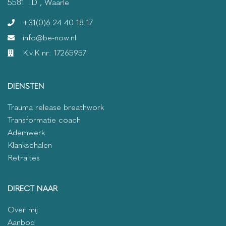
5581 TD , Waarle
+31(0)6 24 40 18 17
info@be-now.nl
K.v.K nr: 17265957
DIENSTEN
Trauma release breathwork
Transformatie coach
Ademwerk
Klankschalen
Retraites
DIRECT NAAR
Over mij
Aanbod