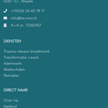
5581 TD , Waarle
+31(0)6 24 40 18 17
info@be-now.nl
K.v.K nr: 17265957
DIENSTEN
Trauma release breathwork
Transformatie coach
Ademwerk
Klankschalen
Retraites
DIRECT NAAR
Over mij
Aanbod