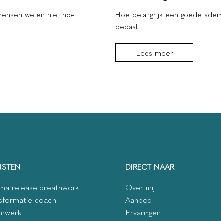
nsen weten niet hoe...
Hoe belangrijk een goede adem
bepaalt...
Lees meer
NSTEN
DIRECT NAAR
ma release breathwork
Over mij
sformatie coach
Aanbod
mwerk
Ervaringen