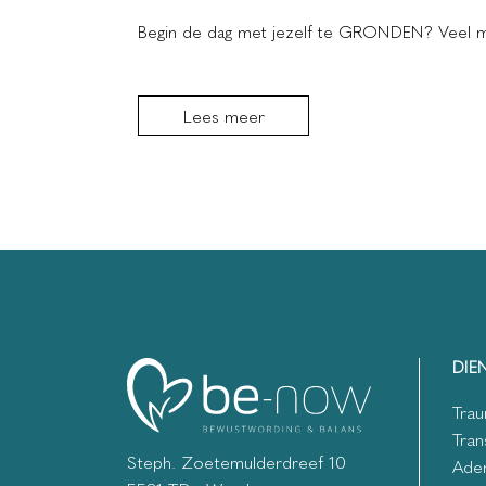
Begin de dag met jezelf te GRONDEN? Veel me
Lees meer
DIE
Trau
Tran
Steph. Zoetemulderdreef 10
Ade