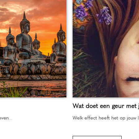
Wat doet een geur met 
even...
Welk effect heeft het op jouw 