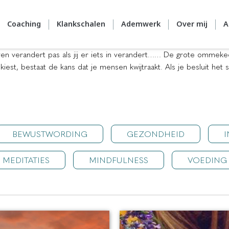
Coaching
Klankschalen
Ademwerk
Over mij
A
leven verandert pas als jij er iets in verandert…… De grote ommek
 kiest, bestaat de kans dat je mensen kwijtraakt. Als je besluit het 
BEWUSTWORDING
GEZONDHEID
I
MEDITATIES
MINDFULNESS
VOEDING