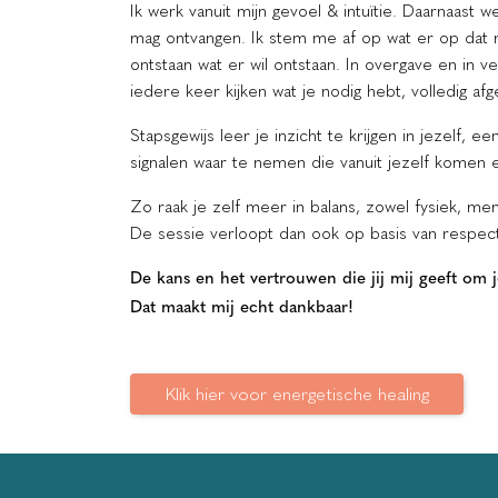
Ik werk vanuit mijn gevoel & intuïtie. Daarnaast 
mag ontvangen. Ik stem me af op wat er op dat m
ontstaan wat er wil ontstaan. In overgave en in 
iedere keer kijken wat je nodig hebt, volledig af
Stapsgewijs leer je inzicht te krijgen in jezelf, 
signalen waar te nemen die vanuit jezelf komen e
Zo raak je zelf meer in balans, zowel fysiek, men
De sessie verloopt dan ook op basis van respec
De kans en het vertrouwen die jij mij geeft om 
Dat maakt mij echt dankbaar!
Klik hier voor energetische healing