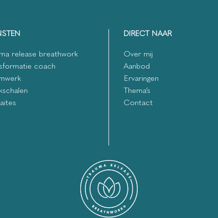
NSTEN
DIRECT NAAR
ma release breathwork
Over mij
sformatie coach
Aanbod
mwerk
Ervaringen
kschalen
Thema’s
aites
Contact