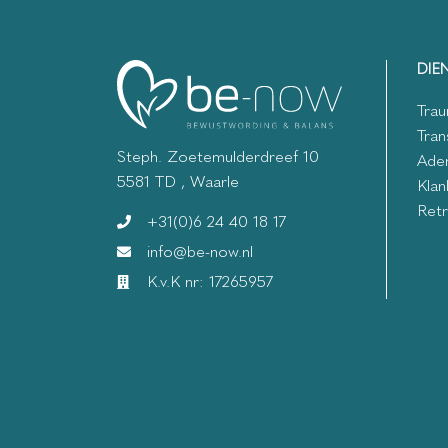
DIE
Trau
Tran
Steph. Zoetemulderdreef 10
Ade
5581 TD , Waarle
Klan
Retr
+31(0)6 24 40 18 17
info@be-now.nl
K.v.K nr: 17265957