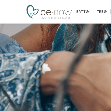
BRTT®
TRB®