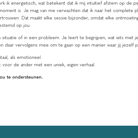
werk ik energetisch, wat betekent dat ik mij intuïtief afstem op de
oment is. Je mag van me verwachten dat ik naar het complete plaat
vertrouwen. Dat maakt elke sessie bijzonder, omdat elke ontmoeting
gestemd op jou.
een situatie of in een probleem. Je leert te begrijpen, wat iets met
n daar vervolgens mee om te gaan op een manier waar jij jezelf pre
taal, als emotioneel.
t voor de ander met een uniek, eigen verhaal.
jou te ondersteunen.